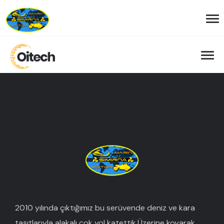
2010 yılında çıktığımız bu serüvende deniz ve kara
taşıtlarıyla alakalı çok yol katettik.Üzerine koyarak