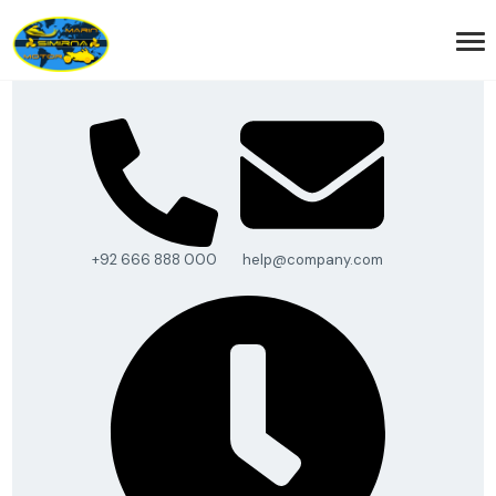
+92 666 888 000
help@company.com